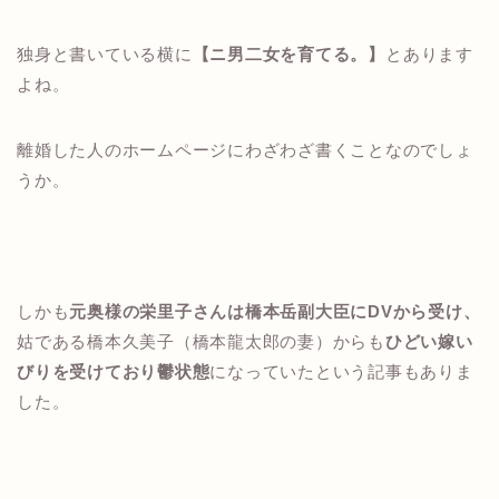
独身と書いている横に
【ニ男二女を育てる。】
とあります
よね。
離婚した人のホームページにわざわざ書くことなのでしょ
うか。
しかも
元奥様の栄里子さんは橋本岳副大臣にDVから受け、
姑である橋本久美子（橋本龍太郎の妻）からも
ひどい嫁い
びりを受けており鬱状態
になっていたという記事もありま
した。