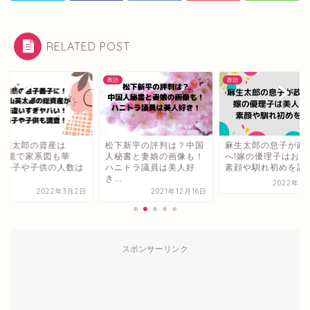
RELATED POST
政治
政治
山英太郎の資産は
松下新平の評判は？中国
麻生太郎の息子が政
150億で家系図も華
人秘書と妻娘の画像も！
へ!嫁の優理子はお嬢
！養子や子供の人数は
ハニトラ議員は美人好
素顔や馴れ初めを調査.
...
き...
2022年7月
2022年3月2日
2021年12月16日
スポンサーリンク