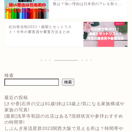
数は？強い理由は日本初のアレを取り...
紅白歌合戦2021！曲順とセットリス
ト！今年の審査員や審査方法まとめ
検索
検索
最近の投稿
[さや香]石井の父は81歳!姉は13歳上!気になる家族構成や
家族の写真!
[最新]浅草寺初詣の出店はある?混雑状況や参拝おすすめ
の時間帯!
しぶんぎ座流星群2023関西大阪で見える所は？時間帯や