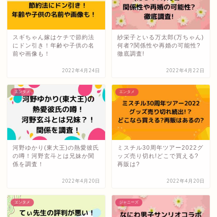
スギちゃん嫁はケチで節約法
紗栄子といる万太郎(万ちゃん)
にドン引き！年齢や子供の名
何者?関係性や再婚の可能性?
前や画像も！
徹底調査!
2022年4月24日
2022年4月22日
エンタメ
エンタメ
河野ゆかり(東大王)の熱愛彼氏
ミスチル30周年ツアー2022グ
の噂！河野玄斗とは兄妹か関
ッズ売り切れ!どこで買える?
係を調査！
再販は?
2022年4月20日
2022年4月20日
エンタメ
ジャニーズ