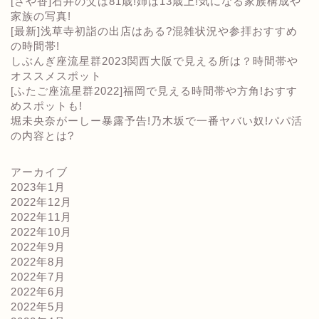
[さや香]石井の父は81歳!姉は13歳上!気になる家族構成や
家族の写真!
[最新]浅草寺初詣の出店はある?混雑状況や参拝おすすめ
の時間帯!
しぶんぎ座流星群2023関西大阪で見える所は？時間帯や
オススメスポット
[ふたご座流星群2022]福岡で見える時間帯や方角!おすす
めスポットも!
堀未央奈がーしー暴露予告!乃木坂で一番ヤバい奴!パパ活
の内容とは?
アーカイブ
2023年1月
2022年12月
2022年11月
2022年10月
2022年9月
2022年8月
2022年7月
2022年6月
2022年5月