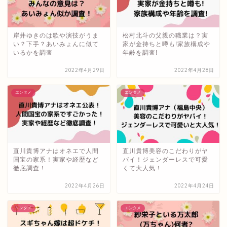
岸井ゆきのは歌や演技がうま
松村北斗の父親の職業は？実
い？下手？あいみょんに似て
家が金持ちと噂も!家族構成や
いるかを調査
年齢を調査!
2022年4月29日
2022年4月28日
エンタメ
エンタメ
直川貴博アナはオネエで人間
直川貴博美容のこだわりがヤ
国宝の家系！実家や経歴など
バイ！ジェンダーレスで可愛
徹底調査！
くて大人気！
2022年4月26日
2022年4月24日
エンタメ
エンタメ